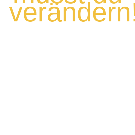
verändern
2020 wurden die historischen Gasthäuser Sefi
Beckmann und Alma Geising abgerissen.
In Anlehnung an die traditionsreiche Gastwirtschaft
und ihre Wirtin enstand das neue Restaurant Sefis –
geführt von Diether Ansorge, gelernter Koch und
Küchenmeister.
Fotos: Heimatverein Bakum