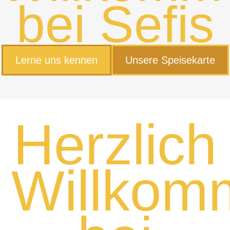
bei Sefis
Lerne uns kennen
Unsere Speisekarte
Herzlich
Willkom