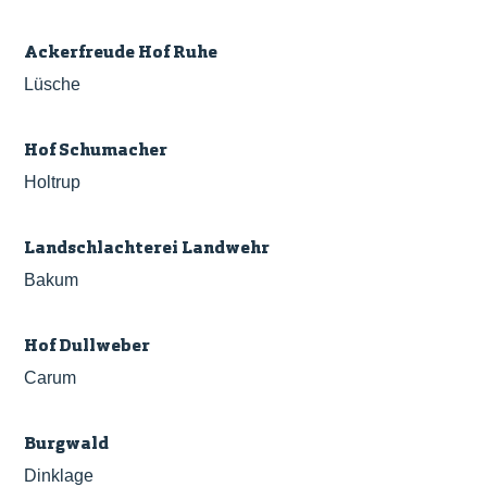
Ackerfreude Hof Ruhe
Lüsche
Hof Schumacher
Holtrup
Landschlachterei Landwehr
Bakum
Hof Dullweber
Carum
Burgwald
Dinklage