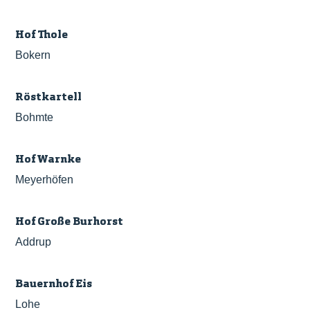
Hof Thole
Bokern
Röstkartell
Bohmte
Hof Warnke
Meyerhöfen
Hof Große Burhorst
Addrup
Bauernhof Eis
Lohe