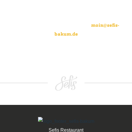
leistungsgerechte- und
übertarifliche Bezahlung.
Bewerbungen bitte per E-Mail an
moin@sefis-
bakum.de
oder telefonisch unter 04446 989 77 44.
Sefis Restaurant